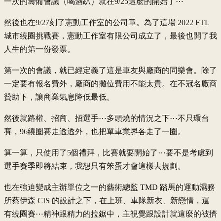
一次的籌備會議（喝酒趴）就在9/25這麼的開始了⋯
然後也在9/27刻了憲動工作室的公司章。為了這場 2022 FTL
城市繞圈挑戰賽，憲動工作室有限公司成立了，最後也開了我
人生的第一份發票。
第一次的會議，就已經定義了這是車友與廠商的同樂會。除了
一定要有報名費外，廠商的攤位費用不能太貴。在不冠名廠商
贊助下，讓商業氣息降低最低。
然後就路權、招商、招選手⋯多頭燒的情況之下⋯不只環台
賽，96繞圈賽走透透外，也把單車業界各走了一圈。
算一算，只使用了5個禮拜，比賽就要開始了⋯要不是考慮到
選手賽季即將結束，我想只有笨蛋才會這樣去規劃。
也在強迫變成主辦單位之一的藝術總監 TMD 踏馬的運動濕務
所蔡伊森 CIS 的設計之下，在上班、車隊新衣、新戀情，還
有繞圈賽⋯精神跟精力的拉鋸中，主視覺跟設計就這麼的被擠