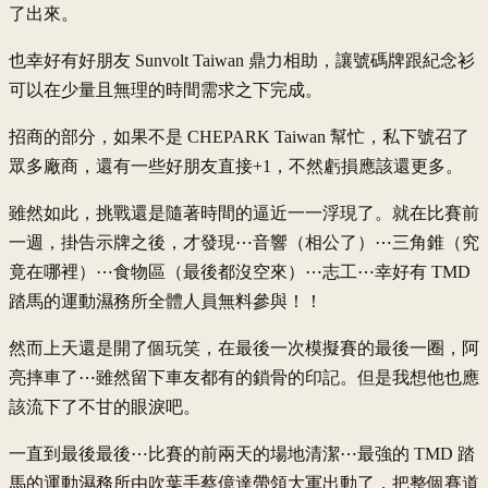
了出來。
也幸好有好朋友 Sunvolt Taiwan 鼎力相助，讓號碼牌跟紀念衫
可以在少量且無理的時間需求之下完成。
招商的部分，如果不是 CHEPARK Taiwan 幫忙，私下號召了
眾多廠商，還有一些好朋友直接+1，不然虧損應該還更多。
雖然如此，挑戰還是隨著時間的逼近一一浮現了。就在比賽前
一週，掛告示牌之後，才發現⋯音響（相公了）⋯三角錐（究
竟在哪裡）⋯食物區（最後都沒空來）⋯志工⋯幸好有 TMD
踏馬的運動濕務所全體人員無料參與！！
然而上天還是開了個玩笑，在最後一次模擬賽的最後一圈，阿
亮摔車了⋯雖然留下車友都有的鎖骨的印記。但是我想他也應
該流下了不甘的眼淚吧。
一直到最後最後⋯比賽的前兩天的場地清潔⋯最強的 TMD 踏
馬的運動濕務所由吹葉手蔡億達帶領大軍出動了，把整個賽道