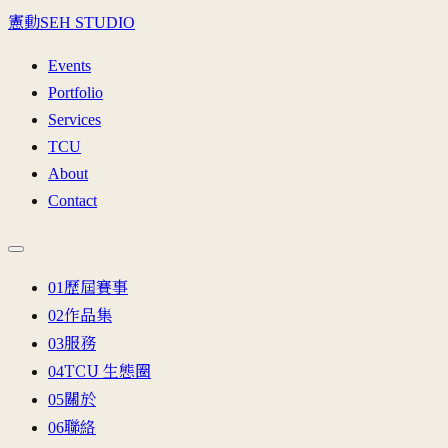
憲動
SEH STUDIO
Events
Portfolio
Services
TCU
About
Contact
歷屆賽事
0
1
作品集
0
2
服務
0
3
TCU 生態圈
0
4
關於
0
5
聯絡
0
6