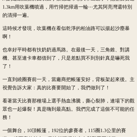
1.3km用吹葉機噴過，用竹掃把掃過一輪⋯尤其阿亮灣還特別
的清掃一遍。
這時候才發現，吹葉機在看似乾淨的柏油路可以揚起沙塵暴
啊！
也幸好平時都有扶奶奶過馬路。在最後一天，三角錐、對講
機、甚至連卡車都借到了，只是差點買不到別針真是嚇死我
了！
一直到繞圈賽前一天，當廠商把帳篷安好，背板架起來後。主
視覺告訴大家：真的比賽要開始了，我們做到了！
看著當天比賽那種場上選手熱血沸騰，撕心裂肺，連場下的觀
眾也一起爆裂！真是嗨到最高點。我們完成了這個不可能的任
務！
一個舞台，10頂帳篷，192位的參賽者，115圈1.3公里的賽