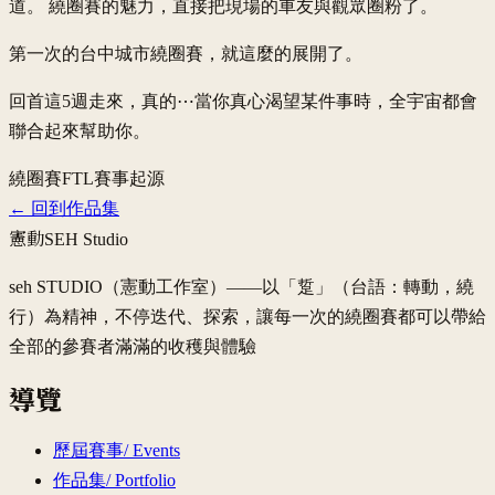
道。 繞圈賽的魅力，直接把現場的車友與觀眾圈粉了。
第一次的台中城市繞圈賽，就這麼的展開了。
回首這5週走來，真的⋯當你真心渴望某件事時，全宇宙都會
聯合起來幫助你。
繞圈賽
FTL
賽事起源
←
回到作品集
憲動
SEH Studio
seh STUDIO（憲動工作室）——以「踅」（台語：轉動，繞
行）為精神，不停迭代、探索，讓每一次的繞圈賽都可以帶給
全部的參賽者滿滿的收穫與體驗
導覽
歷屆賽事
/
Events
作品集
/
Portfolio