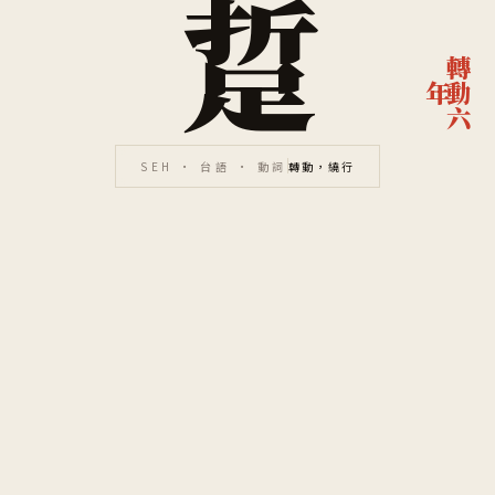
踅
轉
六
動
年
SEH · 台語 · 動詞
轉動，繞行