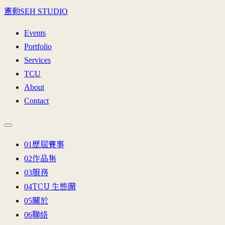
憲動
SEH STUDIO
Events
Portfolio
Services
TCU
About
Contact
歷屆賽事
0
1
作品集
0
2
服務
0
3
TCU 生態圈
0
4
關於
0
5
聯絡
0
6