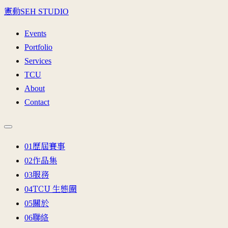
憲動
SEH STUDIO
Events
Portfolio
Services
TCU
About
Contact
歷屆賽事
0
1
作品集
0
2
服務
0
3
TCU 生態圈
0
4
關於
0
5
聯絡
0
6