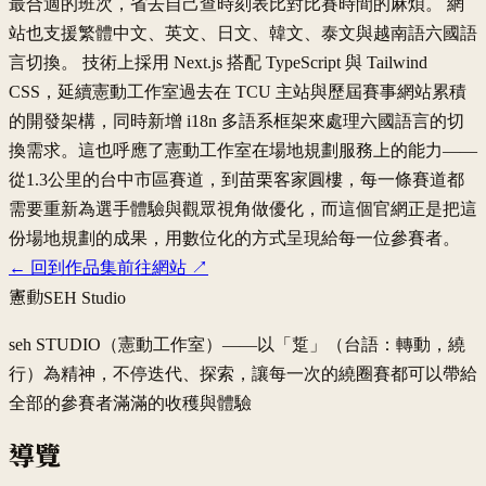
最合適的班次，省去自己查時刻表比對比賽時間的麻煩。 網
站也支援繁體中文、英文、日文、韓文、泰文與越南語六國語
言切換。 技術上採用 Next.js 搭配 TypeScript 與 Tailwind
CSS，延續憲動工作室過去在 TCU 主站與歷屆賽事網站累積
的開發架構，同時新增 i18n 多語系框架來處理六國語言的切
換需求。這也呼應了憲動工作室在場地規劃服務上的能力——
從1.3公里的台中市區賽道，到苗栗客家圓樓，每一條賽道都
需要重新為選手體驗與觀眾視角做優化，而這個官網正是把這
份場地規劃的成果，用數位化的方式呈現給每一位參賽者。
←
回到作品集
前往網站
↗
憲動
SEH Studio
seh STUDIO（憲動工作室）——以「踅」（台語：轉動，繞
行）為精神，不停迭代、探索，讓每一次的繞圈賽都可以帶給
全部的參賽者滿滿的收穫與體驗
導覽